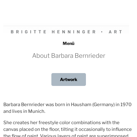
Zum
Inhalt
springen
BRIGITTE HENNINGER • ART
Menü
About Barbara Bernrieder
Artwork
Barbara Bernrieder was born in Hausham (Germany) in 1970
and lives in Munich.
She creates her freestyle color combinations with the
canvas placed on the floor, tilting it occasionally to influence
the flow of paint. Various layers of paint are superimposed