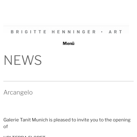
Zum
Inhalt
springen
BRIGITTE HENNINGER • ART
Menü
NEWS
Arcangelo
Galerie Tanit Munich is pleased to invite you to the opening
of