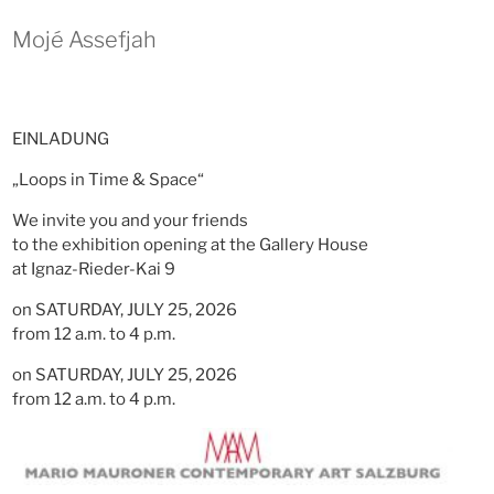
Mojé Assefjah
EINLADUNG
„Loops in Time & Space“
We invite you and your friends
to the exhibition opening at the Gallery House
at Ignaz-Rieder-Kai 9
on SATURDAY, JULY 25, 2026
from 12 a.m. to 4 p.m.
on SATURDAY, JULY 25, 2026
from 12 a.m. to 4 p.m.