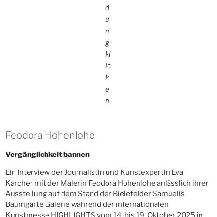
d
u
n
g
kl
ic
k
e
n
Feodora Hohenlohe
Vergänglichkeit bannen
Ein Interview der Journalistin und Kunstexpertin Eva
Karcher mit der Malerin Feodora Hohenlohe anlässlich ihrer
Ausstellung auf dem Stand der Bielefelder Samuelis
Baumgarte Galerie während der internationalen
Kunstmesse HIGHLIGHTS vom 14. bis 19. Oktober 2025 in