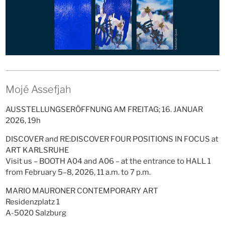
Mojé Assefjah
AUSSTELLUNGSERÖFFNUNG AM FREITAG; 16. JANUAR
2026, 19h
DISCOVER and RE:DISCOVER FOUR POSITIONS IN FOCUS at
ART KARLSRUHE ­
Visit us – BOOTH A04 and A06 – at the entrance to HALL 1
from February 5–8, 2026, 11 a.m. to 7 p.m.
MARIO MAURONER CONTEMPORARY ART
Residenzplatz 1
A-5020 Salzburg