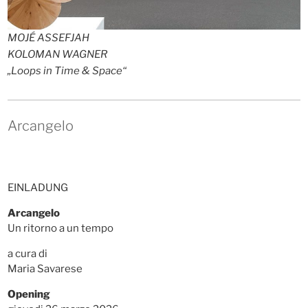
MOJÉ ASSEFJAH
KOLOMAN WAGNER
„Loops in Time & Space“
Arcangelo
EINLADUNG
Arcangelo
Un ritorno a un tempo
a cura di
Maria Savarese
Opening