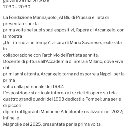
giovedi 26 marzo 2026
17:30 – 20:30
La Fondazione Mannajuolo_Al Blu di Prussia è lieta di
presentare, per la
prima volta nei suoi spazi espositivi, l’opera di Arcangelo, con
la mostra
„Un ritorno a un tempo“, a cura di Maria Savarese, realizzata
in
collaborazione con l’archivio dell’artista sannita.
Docente di pittura all’Accademia di Brera a Milano, dove vive
dai
primi anni ottanta, Arcangelo torna ad esporre a Napoli per la
prima
volta dalla personale del 1982.
L’esposizione si articola intorno a tre cicli di opere su tela:
quattro grandi quadri del 1993 dedicati a Pompei; una serie
di piccoli
dipinti raffiguranti Madonne Addolorate realizzate nel 2022;
infine,le
Magnolie del 2025, presentate per la prima volta.