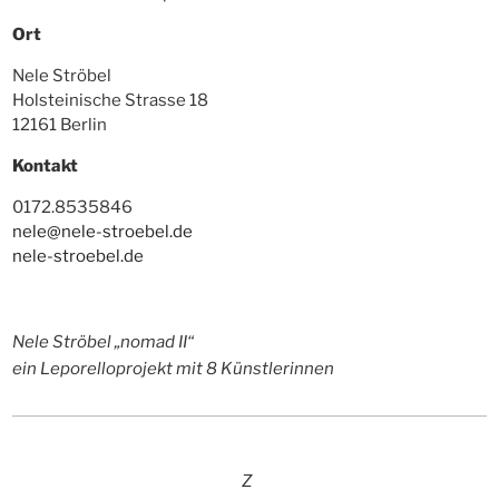
Ort
Nele Ströbel
Holsteinische Strasse 18
12161 Berlin
Kontakt
0172.8535846
nele@nele-stroebel.de
nele-stroebel.de
Nele Ströbel „nomad II“
ein Leporelloprojekt mit 8 Künstlerinnen
Z