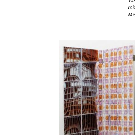
To
mi
Mis