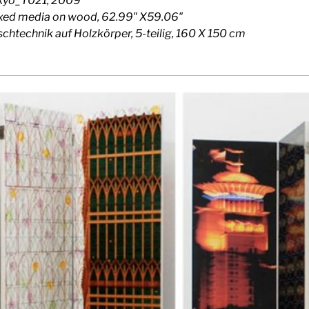
kyo_T021, 2009
xed media on wood, 62.99″ X59.06″
chtechnik auf Holzkörper, 5-teilig, 160 X 150 cm