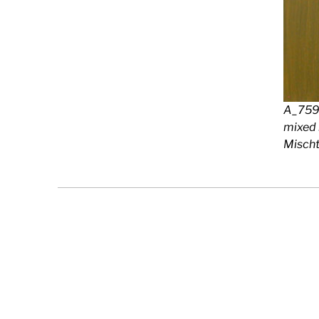
A_759
mixed 
Mischt