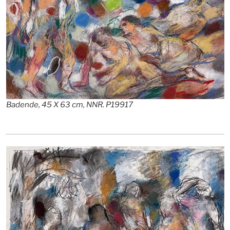
Badende, 45 X 63 cm, NNR. P19917