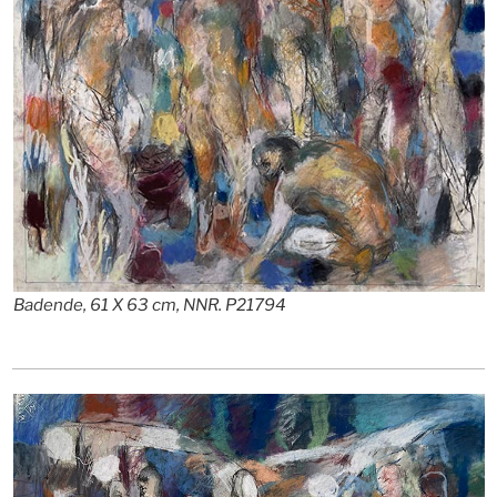
Badende, 61 X 63 cm, NNR. P21794