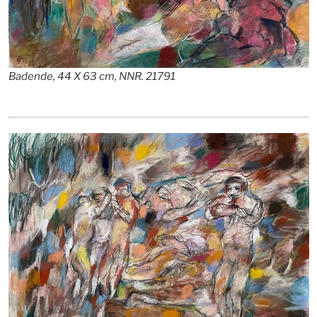
Badende, 44 X 63 cm, NNR. 21791