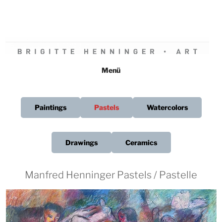
Zum
Inhalt
springen
BRIGITTE HENNINGER • ART
Menü
Paintings
Pastels
Watercolors
Drawings
Ceramics
Manfred Henninger Pastels / Pastelle